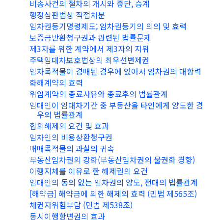
비송사건의 절차의 개시와 중단, 승계
행정심판법상 직접처분
임차권등기명령제도; 임차권등기의 의의 및 효력
보증금반환청구권과 관련된 법률문제
제3자를 위한 계약에서 제3자의 지위
주택임대차보호법상의 최우선변제권
임차목적물이 경매된 경우에 있어서 임차권의 대항력
화해계약의 효력
위임계약의 종료사유와 종료후의 법률관계
임대인이 임대차기간 중 부동산을 타인에게 양도한 경
우의 법률관계
합의해제의 요건 및 효과
임차인의 비용상환청구권
매매목적물의 과실의 귀속
부동산임차권의 강화(부동산임차권의 물권화 경향)
이행지체를 이유로 한 해제권의 요건
임대인의 동의 없는 임차권의 양도, 전대의 법률관계
[해약금] 해약금에 의한 해제의 효력 (민법 제565조)
채권자위험부담 (민법 제538조)
동시이행항변권의 효과