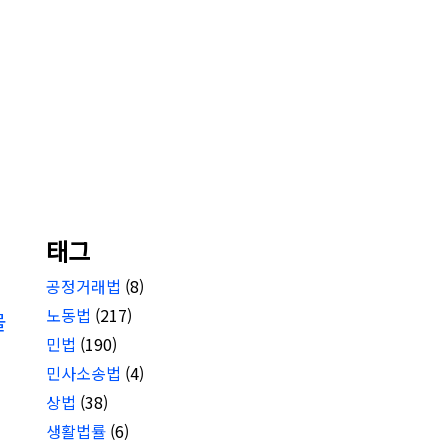
태그
공정거래법
(8)
노동법
(217)
물
민법
(190)
민사소송법
(4)
상법
(38)
생활법률
(6)