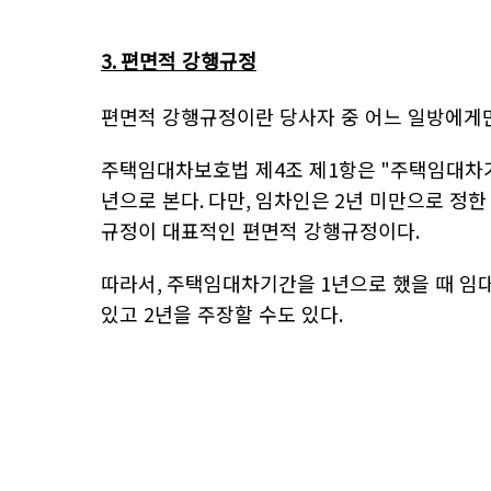
3.
편면적 강행규정
편면적 강행규정이란 당사자 중 어느 일방에게
주택임대차보호법 제
4
조 제
1
항은
"
주택임대차
년으로 본다
.
다만
,
임차인은
2
년 미만으로 정한
규정이 대표적인 편면적 강행규정이다
.
따라서
,
주택임대차기간을
1
년으로 했을 때 임
있고
2
년을 주장할 수도 있다
.