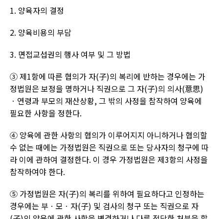
1.
양육자의 결정
2.
양육비용의 부담
3.
면접교섭권의 행사 여부 및 그 방법
③ 제
1
항에 따른 협의가 자
(
子
)
의 복리에 반하는 경우에는 가
정법원은 보정을 명하거나 직권으로 그 자
(
子
)
의 의사
(
意思
)
ㆍ연령과 부모의 재산상황
,
그 밖의 사정을 참작하여 양육에
필요한 사항을 정한다
.
④ 양육에 관한 사항의 협의가 이루어지지 아니하거나 협의할
수 없는 때에는 가정법원은 직권으로 또는 당사자의 청구에 따
라 이에 관하여 결정한다
.
이 경우 가정법원은 제
3
항의 사정을
참작하여야 한다
.
⑤ 가정법원은 자
(
子
)
의 복리를 위하여 필요하다고 인정하는
경우에는 부ㆍ모ㆍ자
(
子
)
및 검사의 청구 또는 직권으로 자
(
子
)
의 양육에 관한 사항을 변경하거나 다른 적당한 처분을 할