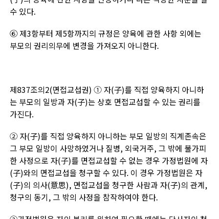
수 있다
.
⑥ 제
3
항부터 제
5
항까지의 규정은 양육에 관한 사항 외에는
부모의 권리의무에 변경을 가져오지 아니한다
.
제
837
조의
2(
면접교섭권
) ①
자
(
子
)
를 직접 양육하지 아니하
는 부모의 일방과 자
(
子
)
는 상호 면접교섭할 수 있는 권리를
가진다
.
② 자
(
子
)
를 직접 양육하지 아니하는 부모 일방의 직계존속은
그 부모 일방이 사망하였거나 질병
,
외국거주
,
그 밖에 불가피
한 사정으로 자
(
子
)
를 면접교섭할 수 없는 경우 가정법원에 자
(
子
)
와의 면접교섭을 청구할 수 있다
.
이 경우 가정법원은 자
(
子
)
의 의사
(
意思
),
면접교섭을 청구한 사람과 자
(
子
)
의 관계
,
청구의 동기
,
그 밖의 사정을 참작하여야 한다
.