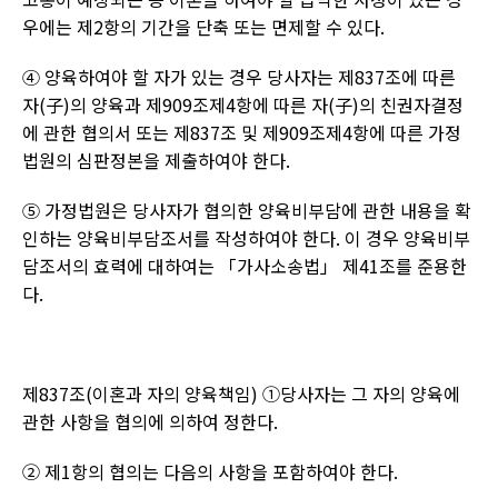
우에는 제
2
항의 기간을 단축 또는 면제할 수 있다
.
④ 양육하여야 할 자가 있는 경우 당사자는 제
837
조에 따른
자
(
子
)
의 양육과 제
909
조제
4
항에 따른 자
(
子
)
의 친권자결정
에 관한 협의서 또는 제
837
조 및 제
909
조제
4
항에 따른 가정
법원의 심판정본을 제출하여야 한다
.
⑤ 가정법원은 당사자가 협의한 양육비부담에 관한 내용을 확
인하는 양육비부담조서를 작성하여야 한다
.
이 경우 양육비부
담조서의 효력에 대하여는 「가사소송법」 제
41
조를 준용한
다
.
제
837
조
(
이혼과 자의 양육책임
) ①
당사자는 그 자의 양육에
관한 사항을 협의에 의하여 정한다
.
② 제
1
항의 협의는 다음의 사항을 포함하여야 한다
.