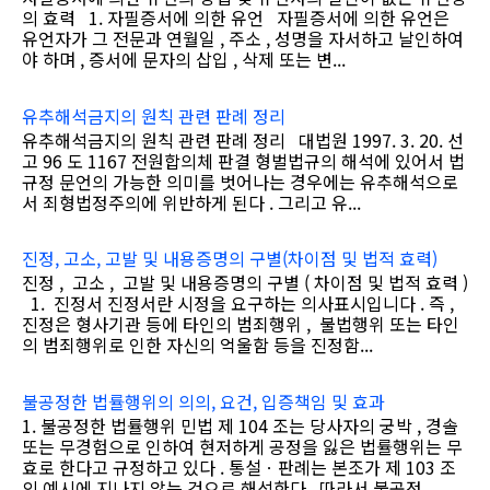
의 효력 1. 자필증서에 의한 유언 자필증서에 의한 유언은
유언자가 그 전문과 연월일 , 주소 , 성명을 자서하고 날인하여
야 하며 , 증서에 문자의 삽입 , 삭제 또는 변...
유추해석금지의 원칙 관련 판례 정리
유추해석금지의 원칙 관련 판례 정리 대법원 1997. 3. 20. 선
고 96 도 1167 전원합의체 판결 형벌법규의 해석에 있어서 법
규정 문언의 가능한 의미를 벗어나는 경우에는 유추해석으로
서 죄형법정주의에 위반하게 된다 . 그리고 유...
진정, 고소, 고발 및 내용증명의 구별(차이점 및 법적 효력)
진정 , 고소 , 고발 및 내용증명의 구별 ( 차이점 및 법적 효력 )
1. 진정서 진정서란 시정을 요구하는 의사표시입니다 . 즉 ,
진정은 형사기관 등에 타인의 범죄행위 , 불법행위 또는 타인
의 범죄행위로 인한 자신의 억울함 등을 진정함...
불공정한 법률행위의 의의, 요건, 입증책임 및 효과
1. 불공정한 법률행위 민법 제 104 조는 당사자의 궁박 , 경솔
또는 무경험으로 인하여 현저하게 공정을 잃은 법률행위는 무
효로 한다고 규정하고 있다 . 통설ㆍ판례는 본조가 제 103 조
의 예시에 지나지 않는 것으로 해석한다 . 따라서 불공정...