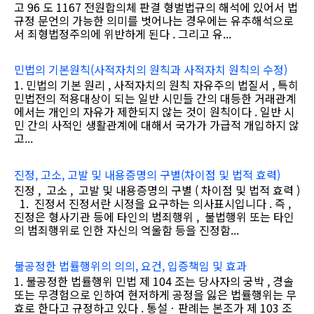
고 96 도 1167 전원합의체 판결 형벌법규의 해석에 있어서 법
규정 문언의 가능한 의미를 벗어나는 경우에는 유추해석으로
서 죄형법정주의에 위반하게 된다 . 그리고 유...
민법의 기본원칙(사적자치의 원칙과 사적자치 원칙의 수정)
1. 민법의 기본 원리 , 사적자치의 원칙 자유주의 법질서 , 특히
민법전의 적용대상이 되는 일반 시민들 간의 대등한 거래관계
에서는 개인의 자유가 제한되지 않는 것이 원칙이다 . 일반 시
민 간의 사적인 생활관계에 대해서 국가가 가급적 개입하지 않
고...
진정, 고소, 고발 및 내용증명의 구별(차이점 및 법적 효력)
진정 , 고소 , 고발 및 내용증명의 구별 ( 차이점 및 법적 효력 )
1. 진정서 진정서란 시정을 요구하는 의사표시입니다 . 즉 ,
진정은 형사기관 등에 타인의 범죄행위 , 불법행위 또는 타인
의 범죄행위로 인한 자신의 억울함 등을 진정함...
불공정한 법률행위의 의의, 요건, 입증책임 및 효과
1. 불공정한 법률행위 민법 제 104 조는 당사자의 궁박 , 경솔
또는 무경험으로 인하여 현저하게 공정을 잃은 법률행위는 무
효로 한다고 규정하고 있다 . 통설ㆍ판례는 본조가 제 103 조