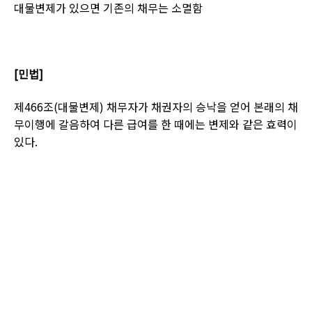
대물변제가 있으면 기존의 채무는 소멸함
[
민법
]
제
466
조
(
대물변제
)
채무자가 채권자의 승낙을 얻어 본래의 채
무이행에 갈음하여 다른 급여를 한 때에는 변제와 같은 효력이
있다
.