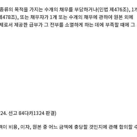
 종류의 목적을 가지는 수개의 채무를 부담하거나
(
민법 제
476
조
), 1
제
478
조
),
또는 채무자가
1
개 또는 수개의 채무에 관하여 원본 외에
제로서 제공한 급부가 그 전부를 소멸하게 하는 데에 부족할 때에 그
 24.
선고
84
다카
1324
판결
)
액이 비용
,
이자
,
원본 중 어느 금액에 충당할 것인지에 관해 합의할 