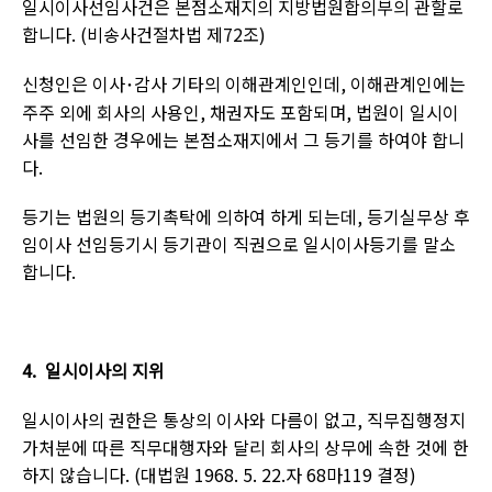
일시이사선임사건은 본점소재지의 지방법원합의부의 관할로
합니다
. (
비송사건절차법 제
72
조
)
신청인은 이사
감사
기타의 이해관계인인데
,
이해관계인에는
･
주주 외에 회사의 사용인
,
채권자도 포함되며
,
법원이 일시이
사를 선임한 경우에는 본점소재지에서 그 등기를 하여야 합니
다
.
등기는 법원의 등기촉탁에 의하여 하게 되는데
,
등기실무상 후
임이사 선임등기시 등기관이 직권으로 일시이사등기를 말소
합니다
.
4.
일시이사의 지위
일시이사의 권한은 통상의 이사와 다름이 없고
,
직무집행정지
가처분에 따른 직무대행자와 달리 회사의 상무에 속한 것에 한
하지 않습니다
. (
대법원
1968. 5. 22.
자
68
마
119
결정
)