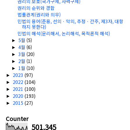
권리의 보호(국가구제, 사력구제)
권리의 순위와 경합
법률관계(권리와 의무)
민법의 용어(준용, 선의ㆍ악의, 추정ㆍ간주, 제3자, 대항
하지 못한다)
민법의 해석(문리해서, 논리해석, 목적론적 해석)
5월
(5)
►
4월
(6)
►
3월
(20)
►
2월
(1)
►
1월
(10)
►
2023
(97)
►
2022
(104)
►
2021
(100)
►
2020
(193)
►
2015
(27)
►
Counter
501,345