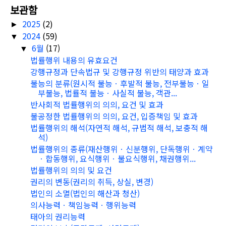
보관함
2025
(2)
►
2024
(59)
▼
6월
(17)
▼
법률행위 내용의 유효요건
강행규정과 단속법규 및 강행규정 위반의 태양과 효과
불능의 분류(원시적 불능ㆍ후발적 불능, 전부불능ㆍ일
부불능, 법률적 불능ㆍ사실적 불능, 객관...
반사회적 법률행위의 의의, 요건 및 효과
불공정한 법률행위의 의의, 요건, 입증책임 및 효과
법률행위의 해석(자연적 해석, 규범적 해석, 보충적 해
석)
법률행위의 종류(재산행위ㆍ신분행위, 단독행위ㆍ계약
ㆍ합동행위, 요식행위ㆍ불요식행위, 채권행위...
법률행위의 의의 및 요건
권리의 변동(권리의 취득, 상실, 변경)
법인의 소멸(법인의 해산과 청산)
의사능력ㆍ책임능력ㆍ행위능력
태아의 권리능력